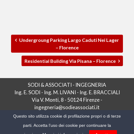
Undergroung Parking Largo Caduti Nei Lager
– Florence
Residential Building Via Pisana – Florence
SODI & ASSOCIATI - INGEGNERIA
Ing. E. SODI - Ing. M. LIVANI - Ing. E. BRACCIALI
Via V. Monti, 8 - 50124 Firenze -
ingegneria@sodieassociati.it
P.IVA 05560140484
Questo sito utilizza cookie di profilazione propri o di terze
parti. Accetta l’uso dei cookie per continuare la
Web site:
Senza Filtro Comunicazione